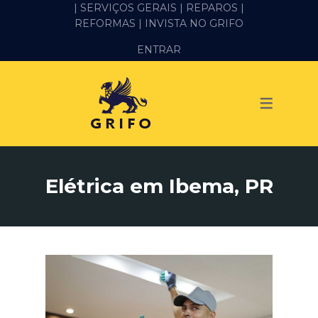
| SERVIÇOS GERAIS |
REPAROS |
REFORMAS
| INVISTA NO GRIFO
SERVIÇOS
ENTRAR
ALVENARIA E PEDREIRO
ELÉTRICA
GESSO E DRYWALL
HIDRÁULICA
Elétrica em Ibema, PR
IMPERMEABILIZAÇÃO
MANUTENÇÃO PREDIAL
MARIDO DE ALUGUEL
PINTURA
REFORMA