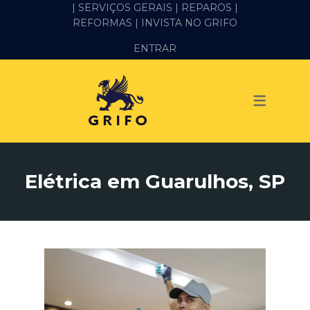
| SERVIÇOS GERAIS |
REPAROS |
REFORMAS
| INVISTA NO GRIFO
SERVIÇOS
ENTRAR
ALVENARIA E PEDREIRO
ELÉTRICA
GESSO E DRYWALL
HIDRÁULICA
Elétrica em Guarulhos, SP
IMPERMEABILIZAÇÃO
MANUTENÇÃO PREDIAL
MARIDO DE ALUGUEL
PINTURA
REFORMA