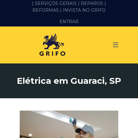
| SERVIÇOS GERAIS |
REPAROS |
REFORMAS
| INVISTA NO GRIFO
SERVIÇOS
ENTRAR
ALVENARIA E PEDREIRO
ELÉTRICA
GESSO E DRYWALL
HIDRÁULICA
Elétrica em Guaraci, SP
IMPERMEABILIZAÇÃO
MANUTENÇÃO PREDIAL
MARIDO DE ALUGUEL
PINTURA
REFORMA