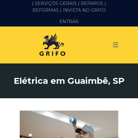
| SERVIÇOS GERAIS |
REPAROS |
REFORMAS
| INVISTA NO GRIFO
SERVIÇOS
ENTRAR
ALVENARIA E PEDREIRO
ELÉTRICA
GESSO E DRYWALL
HIDRÁULICA
Elétrica em Guaimbê, SP
IMPERMEABILIZAÇÃO
MANUTENÇÃO PREDIAL
MARIDO DE ALUGUEL
PINTURA
REFORMA