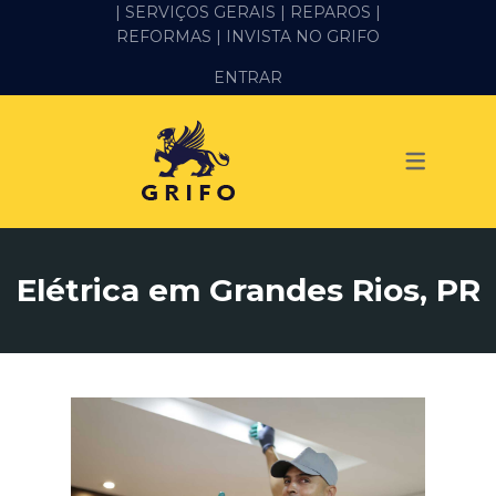
| SERVIÇOS GERAIS |
REPAROS |
REFORMAS
| INVISTA NO GRIFO
SERVIÇOS
ENTRAR
ALVENARIA E PEDREIRO
ELÉTRICA
GESSO E DRYWALL
HIDRÁULICA
Elétrica em Grandes Rios, PR
IMPERMEABILIZAÇÃO
MANUTENÇÃO PREDIAL
MARIDO DE ALUGUEL
PINTURA
REFORMA