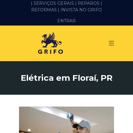
| SERVIÇOS GERAIS |
REPAROS |
REFORMAS
| INVISTA NO GRIFO
SERVIÇOS
ENTRAR
ALVENARIA E PEDREIRO
ELÉTRICA
GESSO E DRYWALL
HIDRÁULICA
Elétrica em Floraí, PR
IMPERMEABILIZAÇÃO
MANUTENÇÃO PREDIAL
MARIDO DE ALUGUEL
PINTURA
REFORMA