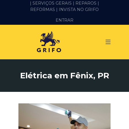
| SERVIÇOS GERAIS |
REPAROS |
REFORMAS
| INVISTA NO GRIFO
SERVIÇOS
ENTRAR
ALVENARIA E PEDREIRO
ELÉTRICA
GESSO E DRYWALL
HIDRÁULICA
Elétrica em Fênix, PR
IMPERMEABILIZAÇÃO
MANUTENÇÃO PREDIAL
MARIDO DE ALUGUEL
PINTURA
REFORMA