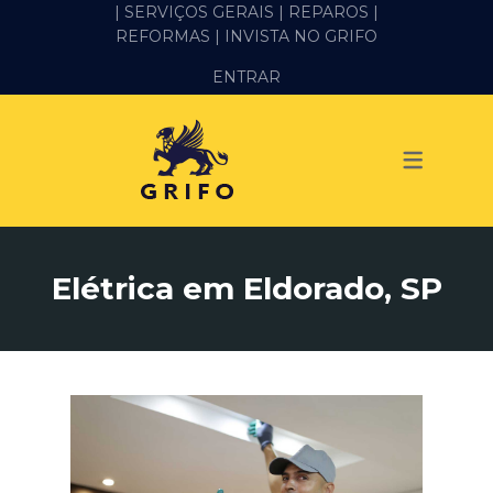
| SERVIÇOS GERAIS |
REPAROS |
REFORMAS
| INVISTA NO GRIFO
SERVIÇOS
ENTRAR
ALVENARIA E PEDREIRO
ELÉTRICA
GESSO E DRYWALL
HIDRÁULICA
Elétrica em Eldorado, SP
IMPERMEABILIZAÇÃO
MANUTENÇÃO PREDIAL
MARIDO DE ALUGUEL
PINTURA
REFORMA