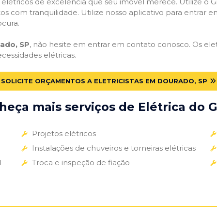
s elétricos de excelência que seu imóvel merece. Utilize o Gr
tos com tranquilidade. Utilize nosso aplicativo para entrar e
ocura.
rado, SP
, não hesite em entrar em contato conosco. Os eletr
ecessidades elétricas.
SOLICITE ORÇAMENTOS A ELETRICISTAS EM DOURADO, SP
eça mais serviços de Elétrica do G
Projetos elétricos
Instalações de chuveiros e torneiras elétricas
l
Troca e inspeção de fiação