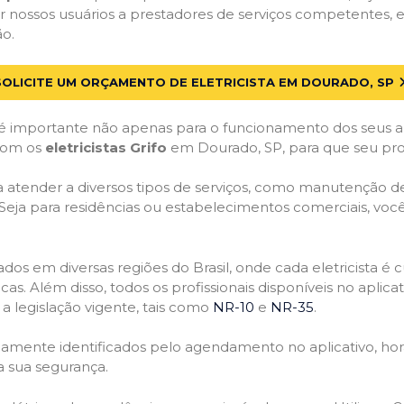
 nossos usuários a prestadores de serviços competentes, 
ão.
SOLICITE UM ORÇAMENTO DE ELETRICISTA EM DOURADO, SP
 importante não apenas para o funcionamento dos seus a
 com os
eletricistas Grifo
em Dourado, SP, para que seu proj
atender a diversos tipos de serviços, como manutenção de d
 Seja para residências ou estabelecimentos comerciais, você
ficados em diversas regiões do Brasil, onde cada eletricis
nicas. Além disso, todos os profissionais disponíveis no apli
a legislação vigente, tais como
NR-10
e
NR-35
.
idamente identificados pelo agendamento no aplicativo, ho
a sua segurança.