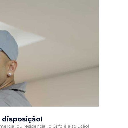
a disposição!
ercial ou residencial, o Grifo é a solução!