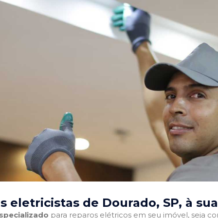
 eletricistas de Dourado, SP
, à su
especializado
para reparos elétricos em seu imóvel, seja com