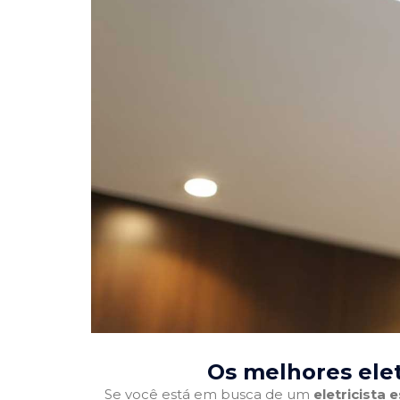
Os melhores elet
Se você está em busca de um
eletricista 