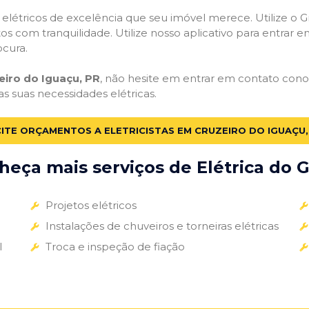
s elétricos de excelência que seu imóvel merece. Utilize o Gr
tos com tranquilidade. Utilize nosso aplicativo para entrar e
ocura.
eiro do Iguaçu, PR
, não hesite em entrar em contato conosc
as suas necessidades elétricas.
CITE ORÇAMENTOS A ELETRICISTAS EM CRUZEIRO DO IGUAÇU,
eça mais serviços de Elétrica do G
Projetos elétricos
Instalações de chuveiros e torneiras elétricas
l
Troca e inspeção de fiação