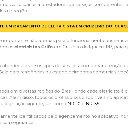
 nossos usuários a prestadores de serviços competentes, 
dos na região.
ITE UM ORÇAMENTO DE ELETRICISTA EM CRUZEIRO DO IGUAÇU
 importante não apenas para o funcionamento dos seus a
 com os
eletricistas Grifo
em Cruzeiro do Iguaçu, PR, para q
atender a diversos tipos de serviços, como manutenção de d
 Seja para residências ou estabelecimentos comerciais, você
ficados em diversas regiões do Brasil, onde cada eletricis
nicas. Além disso, todos os profissionais disponíveis no apli
a legislação vigente, tais como
NR-10
e
NR-35
.
idamente identificados pelo agendamento no aplicativo, ho
a sua segurança.