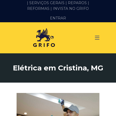
| SERVIÇOS GERAIS |
REPAROS |
REFORMAS
| INVISTA NO GRIFO
SERVIÇOS
ENTRAR
ALVENARIA E PEDREIRO
ELÉTRICA
GESSO E DRYWALL
HIDRÁULICA
Elétrica em Cristina, MG
IMPERMEABILIZAÇÃO
MANUTENÇÃO PREDIAL
MARIDO DE ALUGUEL
PINTURA
REFORMA