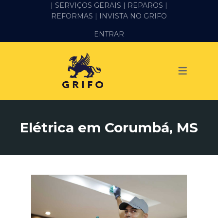
| SERVIÇOS GERAIS |
REPAROS |
REFORMAS
| INVISTA NO GRIFO
SERVIÇOS
ENTRAR
ALVENARIA E PEDREIRO
ELÉTRICA
GESSO E DRYWALL
HIDRÁULICA
Elétrica em Corumbá, MS
IMPERMEABILIZAÇÃO
MANUTENÇÃO PREDIAL
MARIDO DE ALUGUEL
PINTURA
REFORMA