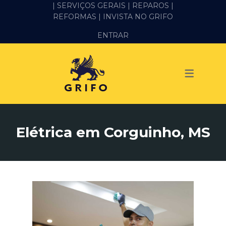
| SERVIÇOS GERAIS |
REPAROS |
REFORMAS
| INVISTA NO GRIFO
SERVIÇOS
ENTRAR
ALVENARIA E PEDREIRO
ELÉTRICA
GESSO E DRYWALL
HIDRÁULICA
Elétrica em Corguinho, MS
IMPERMEABILIZAÇÃO
MANUTENÇÃO PREDIAL
MARIDO DE ALUGUEL
PINTURA
REFORMA