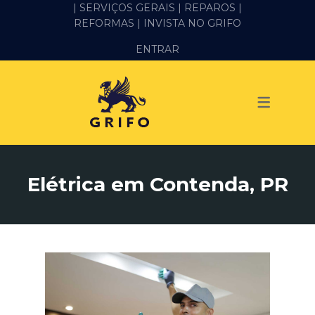
| SERVIÇOS GERAIS |
REPAROS |
REFORMAS
| INVISTA NO GRIFO
SERVIÇOS
ENTRAR
ALVENARIA E PEDREIRO
ELÉTRICA
GESSO E DRYWALL
HIDRÁULICA
Elétrica em Contenda, PR
IMPERMEABILIZAÇÃO
MANUTENÇÃO PREDIAL
MARIDO DE ALUGUEL
PINTURA
REFORMA