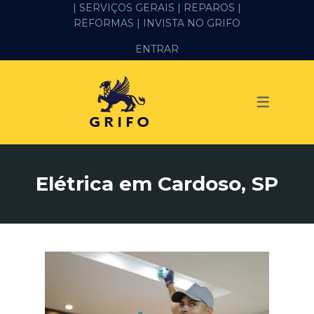
| SERVIÇOS GERAIS |
REPAROS |
REFORMAS
| INVISTA NO GRIFO
SERVIÇOS
ENTRAR
ALVENARIA E PEDREIRO
ELÉTRICA
GESSO E DRYWALL
HIDRÁULICA
Elétrica em Cardoso, SP
IMPERMEABILIZAÇÃO
MANUTENÇÃO PREDIAL
MARIDO DE ALUGUEL
PINTURA
REFORMA