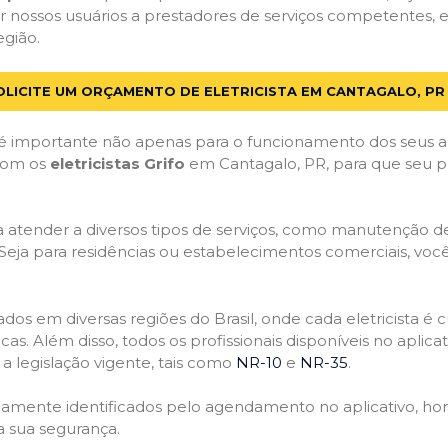
 nossos usuários a prestadores de serviços competentes, 
egião.
OLICITE UM ORÇAMENTO DE ELETRICISTA EM CANTAGALO, PR
 importante não apenas para o funcionamento dos seus a
 com os
eletricistas Grifo
em Cantagalo, PR, para que seu pr
atender a diversos tipos de serviços, como manutenção de d
 Seja para residências ou estabelecimentos comerciais, você
ficados em diversas regiões do Brasil, onde cada eletricis
nicas. Além disso, todos os profissionais disponíveis no apli
a legislação vigente, tais como
NR-10
e
NR-35
.
idamente identificados pelo agendamento no aplicativo, ho
a sua segurança.