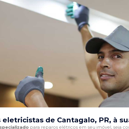
eletricistas de Cantagalo, PR
, à s
especializado
para reparos elétricos em seu imóvel, seja com