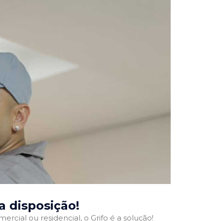
ua disposição!
ercial ou residencial, o Grifo é a solução!