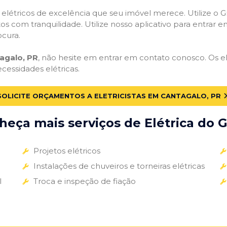
s elétricos de excelência que seu imóvel merece. Utilize o Gr
tos com tranquilidade. Utilize nosso aplicativo para entrar e
ocura.
tagalo, PR
, não hesite em entrar em contato conosco. Os ele
ecessidades elétricas.
SOLICITE ORÇAMENTOS A ELETRICISTAS EM CANTAGALO, PR
eça mais serviços de Elétrica do G
Projetos elétricos
Instalações de chuveiros e torneiras elétricas
l
Troca e inspeção de fiação