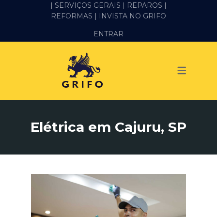
| SERVIÇOS GERAIS |
REPAROS |
REFORMAS
| INVISTA NO GRIFO
SERVIÇOS
ENTRAR
ALVENARIA E PEDREIRO
ELÉTRICA
GESSO E DRYWALL
HIDRÁULICA
Elétrica em Cajuru, SP
IMPERMEABILIZAÇÃO
MANUTENÇÃO PREDIAL
MARIDO DE ALUGUEL
PINTURA
REFORMA