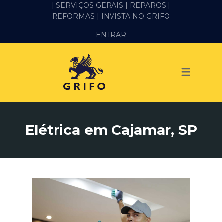
| SERVIÇOS GERAIS |
REPAROS |
REFORMAS
| INVISTA NO GRIFO
SERVIÇOS
ENTRAR
ALVENARIA E PEDREIRO
ELÉTRICA
GESSO E DRYWALL
HIDRÁULICA
Elétrica em Cajamar, SP
IMPERMEABILIZAÇÃO
MANUTENÇÃO PREDIAL
MARIDO DE ALUGUEL
PINTURA
REFORMA