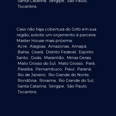
Santa Catarina
,
Sergipe
,
São Paulo
,
Tocantins
.
Caso não haja cobertura do Grifo em sua
região, solicite um orçamento à parceira
Master House mais próxima:
Acre
,
Alagoas
,
Amazonas
,
Amapá
,
Bahia
,
Ceará
,
Distrito Federal
,
Espírito
Santo
,
Goiás
,
Maranhão
,
Minas Gerais
,
Mato Grosso do Sul
,
Mato Grosso
,
Pará
,
Paraíba
,
Pernambuco
,
Piauí
,
Paraná
,
Rio de Janeiro
,
Rio Grande do Norte
,
Rondônia
,
Roraima
,
Rio Grande do Sul
,
Santa Catarina
,
Sergipe
,
São Paulo
,
Tocantins
.