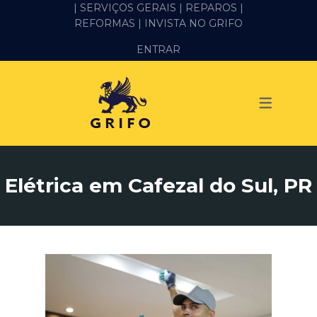
| SERVIÇOS GERAIS |
REPAROS |
REFORMAS
| INVISTA NO GRIFO
SERVIÇOS
ENTRAR
ALVENARIA E PEDREIRO
ELÉTRICA
GESSO E DRYWALL
HIDRÁULICA
Elétrica em Cafezal do Sul, PR
IMPERMEABILIZAÇÃO
MANUTENÇÃO PREDIAL
MARIDO DE ALUGUEL
PINTURA
REFORMA