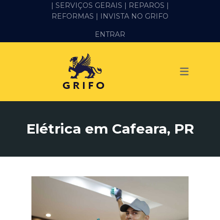
| SERVIÇOS GERAIS |
REPAROS |
REFORMAS
| INVISTA NO GRIFO
SERVIÇOS
ENTRAR
ALVENARIA E PEDREIRO
ELÉTRICA
GESSO E DRYWALL
HIDRÁULICA
Elétrica em Cafeara, PR
IMPERMEABILIZAÇÃO
MANUTENÇÃO PREDIAL
MARIDO DE ALUGUEL
PINTURA
REFORMA