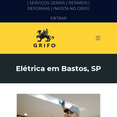
| SERVIÇOS GERAIS |
REPAROS |
REFORMAS
| INVISTA NO GRIFO
SERVIÇOS
ENTRAR
ALVENARIA E PEDREIRO
ELÉTRICA
GESSO E DRYWALL
HIDRÁULICA
Elétrica em Bastos, SP
IMPERMEABILIZAÇÃO
MANUTENÇÃO PREDIAL
MARIDO DE ALUGUEL
PINTURA
REFORMA