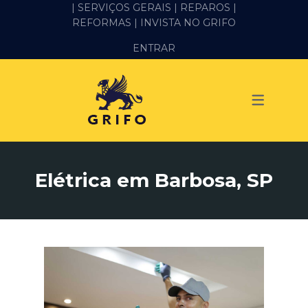
| SERVIÇOS GERAIS |
REPAROS |
REFORMAS
| INVISTA NO GRIFO
SERVIÇOS
ENTRAR
ALVENARIA E PEDREIRO
ELÉTRICA
GESSO E DRYWALL
HIDRÁULICA
Elétrica em Barbosa, SP
IMPERMEABILIZAÇÃO
MANUTENÇÃO PREDIAL
MARIDO DE ALUGUEL
PINTURA
REFORMA