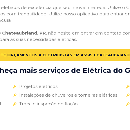
s elétricos de excelência que seu imóvel merece. Utilize o Gr
tos com tranquilidade. Utilize nosso aplicativo para entrar e
ocura.
is Chateaubriand, PR
, não hesite em entrar em contato cono
para as suas necessidades elétricas.
ITE ORÇAMENTOS A ELETRICISTAS EM ASSIS CHATEAUBRIAND
eça mais serviços de Elétrica do G
Projetos elétricos
Instalações de chuveiros e torneiras elétricas
l
Troca e inspeção de fiação