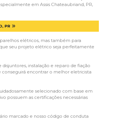
especialmente em Assis Chateaubriand, PR,
D, PR
parelhos elétricos, mas também para
que seu projeto elétrico seja perfeitamente
isjuntores, instalação e reparo de fiação
 conseguirá encontrar o melhor eletricista
ta é cuidadosamente selecionado com base em
cativo possuem as certificações necessárias
rário marcado e nosso código de conduta