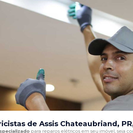
icistas de Assis Chateaubriand, PR
especializado
para reparos elétricos em seu imóvel, seja com