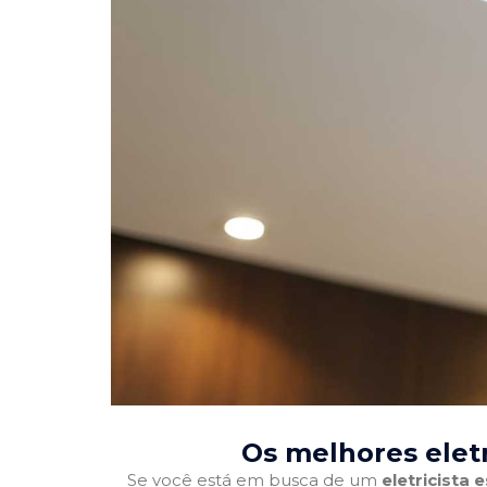
Os melhores eletr
Se você está em busca de um
eletricista 