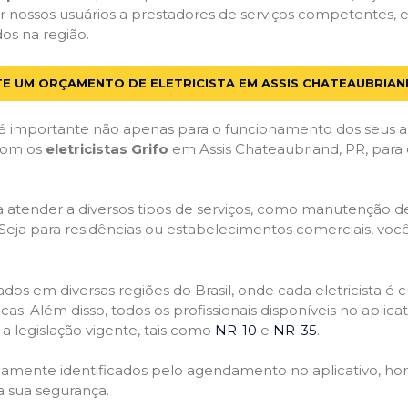
 nossos usuários a prestadores de serviços competentes, 
dos na região.
TE UM ORÇAMENTO DE ELETRICISTA EM ASSIS CHATEAUBRIAN
 importante não apenas para o funcionamento dos seus a
 com os
eletricistas Grifo
em Assis Chateaubriand, PR, para 
atender a diversos tipos de serviços, como manutenção de d
 Seja para residências ou estabelecimentos comerciais, você
ficados em diversas regiões do Brasil, onde cada eletricis
nicas. Além disso, todos os profissionais disponíveis no apli
a legislação vigente, tais como
NR-10
e
NR-35
.
idamente identificados pelo agendamento no aplicativo, ho
a sua segurança.