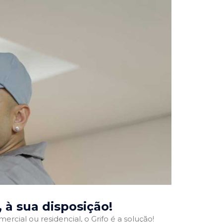
, à sua disposição!
ercial ou residencial, o Grifo é a solução!