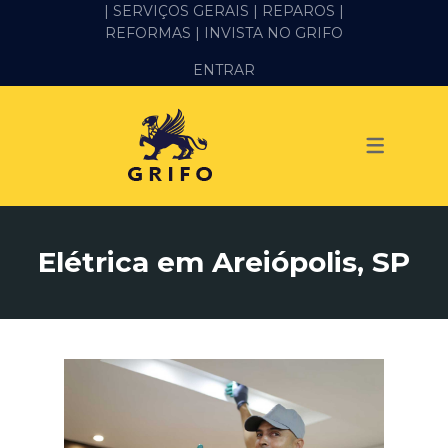
| SERVIÇOS GERAIS |
REPAROS |
REFORMAS
| INVISTA NO GRIFO
SERVIÇOS
ENTRAR
ALVENARIA E PEDREIRO
ELÉTRICA
GESSO E DRYWALL
HIDRÁULICA
Elétrica em Areiópolis, SP
IMPERMEABILIZAÇÃO
MANUTENÇÃO PREDIAL
MARIDO DE ALUGUEL
PINTURA
REFORMA