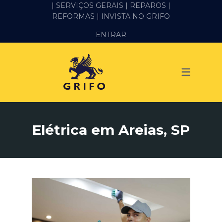
| SERVIÇOS GERAIS |
REPAROS |
REFORMAS
| INVISTA NO GRIFO
SERVIÇOS
ENTRAR
ALVENARIA E PEDREIRO
ELÉTRICA
GESSO E DRYWALL
HIDRÁULICA
Elétrica em Areias, SP
IMPERMEABILIZAÇÃO
MANUTENÇÃO PREDIAL
MARIDO DE ALUGUEL
PINTURA
REFORMA