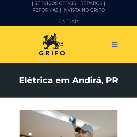
| SERVIÇOS GERAIS |
REPAROS |
REFORMAS
| INVISTA NO GRIFO
SERVIÇOS
ENTRAR
ALVENARIA E PEDREIRO
ELÉTRICA
GESSO E DRYWALL
HIDRÁULICA
Elétrica em Andirá, PR
IMPERMEABILIZAÇÃO
MANUTENÇÃO PREDIAL
MARIDO DE ALUGUEL
PINTURA
REFORMA