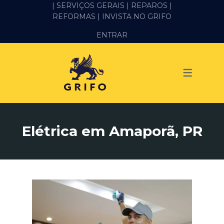
| SERVIÇOS GERAIS |
REPAROS |
REFORMAS
| INVISTA NO GRIFO
SERVIÇOS
ENTRAR
ALVENARIA E PEDREIRO
ELÉTRICA
GESSO E DRYWALL
HIDRÁULICA
Elétrica em Amaporã, PR
IMPERMEABILIZAÇÃO
MANUTENÇÃO PREDIAL
MARIDO DE ALUGUEL
PINTURA
REFORMA