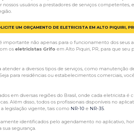
nossos usuários a prestadores de serviços competentes, es
egião.
LICITE UM ORÇAMENTO DE ELETRICISTA EM ALTO PIQUIRI, PR
 importante não apenas para o funcionamento dos seus a
 com os
eletricistas Grifo
em Alto Piquiri, PR, para que seu 
atender a diversos tipos de serviços, como manutenção de d
 Seja para residências ou estabelecimentos comerciais, você
ficados em diversas regiões do Brasil, onde cada eletricis
nicas. Além disso, todos os profissionais disponíveis no apli
a legislação vigente, tais como
NR-10
e
NR-35
.
idamente identificados pelo agendamento no aplicativo, ho
a sua segurança.