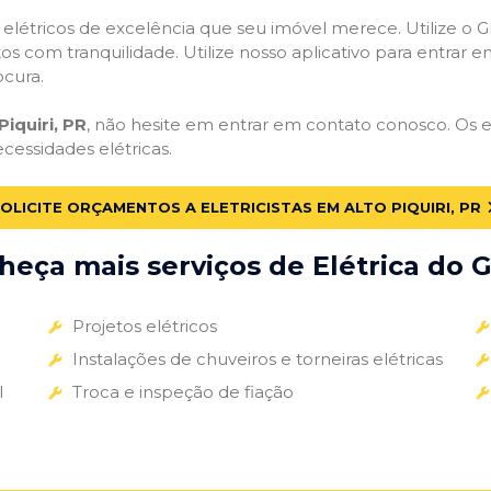
s elétricos de excelência que seu imóvel merece. Utilize o Gr
tos com tranquilidade. Utilize nosso aplicativo para entrar e
ocura.
Piquiri, PR
, não hesite em entrar em contato conosco. Os el
ecessidades elétricas.
OLICITE ORÇAMENTOS A ELETRICISTAS EM ALTO PIQUIRI, PR
eça mais serviços de Elétrica do G
Projetos elétricos
Instalações de chuveiros e torneiras elétricas
l
Troca e inspeção de fiação