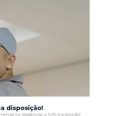
ua disposição!
ercial ou residencial, o Grifo é a solução!