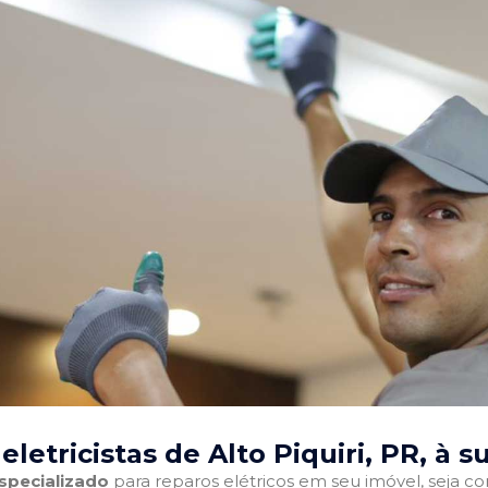
letricistas de Alto Piquiri, PR
, à s
especializado
para reparos elétricos em seu imóvel, seja com