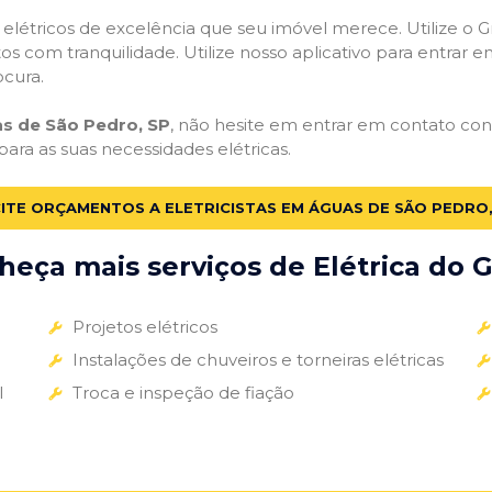
s elétricos de excelência que seu imóvel merece. Utilize o Gr
tos com tranquilidade. Utilize nosso aplicativo para entrar e
ocura.
as de São Pedro, SP
, não hesite em entrar em contato cono
para as suas necessidades elétricas.
CITE ORÇAMENTOS A ELETRICISTAS EM ÁGUAS DE SÃO PEDRO,
eça mais serviços de Elétrica do G
Projetos elétricos
Instalações de chuveiros e torneiras elétricas
l
Troca e inspeção de fiação