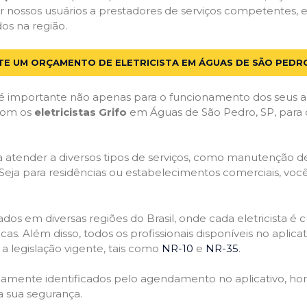
 nossos usuários a prestadores de serviços competentes,
dos na região.
ITE UM ORÇAMENTO DE ELETRICISTA EM ÁGUAS DE SÃO PEDRO
 importante não apenas para o funcionamento dos seus a
 com os
eletricistas Grifo
em Águas de São Pedro, SP, para q
atender a diversos tipos de serviços, como manutenção de d
 Seja para residências ou estabelecimentos comerciais, você
ficados em diversas regiões do Brasil, onde cada eletricis
nicas. Além disso, todos os profissionais disponíveis no apli
a legislação vigente, tais como
NR-10
e
NR-35
.
idamente identificados pelo agendamento no aplicativo, ho
a sua segurança.