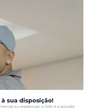
, à sua disposição!
ercial ou residencial, o Grifo é a solução!