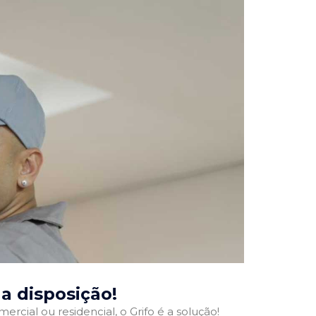
ua disposição!
ercial ou residencial, o Grifo é a solução!