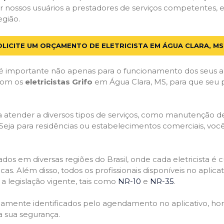
 nossos usuários a prestadores de serviços competentes, 
egião.
OLICITE UM ORÇAMENTO DE ELETRICISTA EM ÁGUA CLARA, MS
 importante não apenas para o funcionamento dos seus a
 com os
eletricistas Grifo
em Água Clara, MS, para que seu p
atender a diversos tipos de serviços, como manutenção de d
 Seja para residências ou estabelecimentos comerciais, você
ficados em diversas regiões do Brasil, onde cada eletricis
nicas. Além disso, todos os profissionais disponíveis no apli
a legislação vigente, tais como
NR-10
e
NR-35
.
idamente identificados pelo agendamento no aplicativo, ho
a sua segurança.