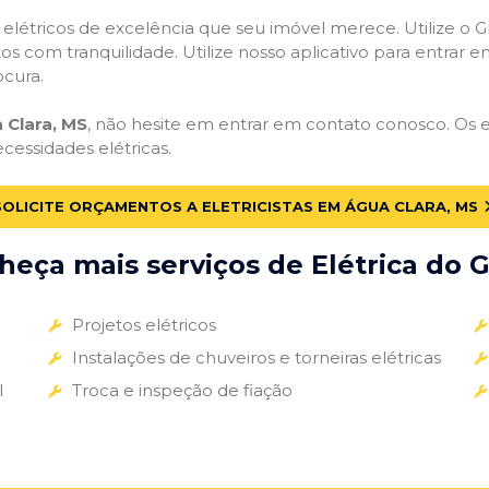
s elétricos de excelência que seu imóvel merece. Utilize o Gr
tos com tranquilidade. Utilize nosso aplicativo para entrar e
ocura.
 Clara, MS
, não hesite em entrar em contato conosco. Os el
ecessidades elétricas.
SOLICITE ORÇAMENTOS A ELETRICISTAS EM ÁGUA CLARA, MS
eça mais serviços de Elétrica do G
Projetos elétricos
Instalações de chuveiros e torneiras elétricas
l
Troca e inspeção de fiação