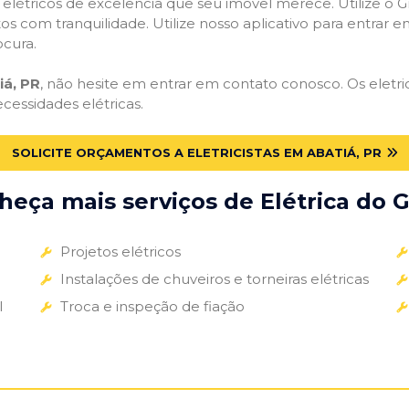
s elétricos de excelência que seu imóvel merece. Utilize o Gr
tos com tranquilidade. Utilize nosso aplicativo para entrar e
ocura.
iá, PR
, não hesite em entrar em contato conosco. Os eletric
ecessidades elétricas.
SOLICITE ORÇAMENTOS A ELETRICISTAS EM ABATIÁ, PR
eça mais serviços de Elétrica do G
Projetos elétricos
Instalações de chuveiros e torneiras elétricas
l
Troca e inspeção de fiação