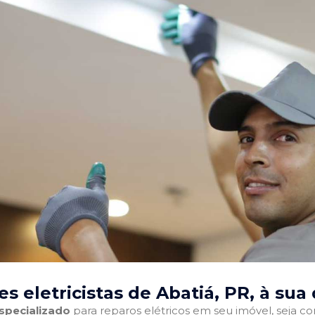
s eletricistas de Abatiá, PR
, à sua
especializado
para reparos elétricos em seu imóvel, seja com