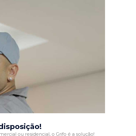
 disposição!
ercial ou residencial, o Grifo é a solução!