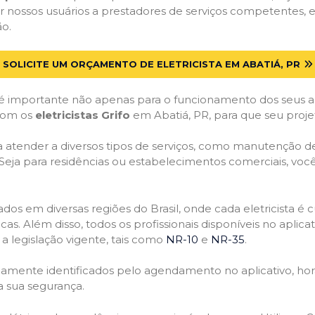
 nossos usuários a prestadores de serviços competentes, 
ão.
SOLICITE UM ORÇAMENTO DE ELETRICISTA EM ABATIÁ, PR
 importante não apenas para o funcionamento dos seus a
 com os
eletricistas Grifo
em Abatiá, PR, para que seu proje
atender a diversos tipos de serviços, como manutenção de d
 Seja para residências ou estabelecimentos comerciais, você
ficados em diversas regiões do Brasil, onde cada eletricis
nicas. Além disso, todos os profissionais disponíveis no apli
a legislação vigente, tais como
NR-10
e
NR-35
.
idamente identificados pelo agendamento no aplicativo, ho
a sua segurança.