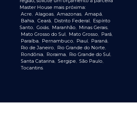
região, solicite um orçamento à parceira
Master House mais próxima:
Acre
,
Alagoas
,
Amazonas
,
Amapá
,
Bahia
,
Ceará
,
Distrito Federal
,
Espírito
Santo
,
Goiás
,
Maranhão
,
Minas Gerais
,
Mato Grosso do Sul
,
Mato Grosso
,
Pará
,
Paraíba
,
Pernambuco
,
Piauí
,
Paraná
,
Rio de Janeiro
,
Rio Grande do Norte
,
Rondônia
,
Roraima
,
Rio Grande do Sul
,
Santa Catarina
,
Sergipe
,
São Paulo
,
Tocantins
.