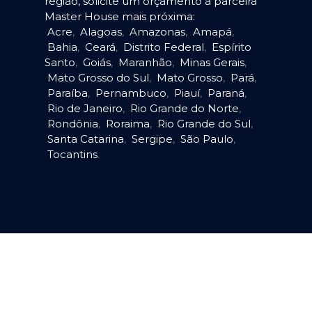
região, solicite um orçamento à parceira
Master House mais próxima:
Acre
,
Alagoas
,
Amazonas
,
Amapá
,
Bahia
,
Ceará
,
Distrito Federal
,
Espírito
Santo
,
Goiás
,
Maranhão
,
Minas Gerais
,
Mato Grosso do Sul
,
Mato Grosso
,
Pará
,
Paraíba
,
Pernambuco
,
Piauí
,
Paraná
,
Rio de Janeiro
,
Rio Grande do Norte
,
Rondônia
,
Roraima
,
Rio Grande do Sul
,
Santa Catarina
,
Sergipe
,
São Paulo
,
Tocantins
.