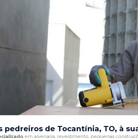
 pedreiros de Tocantínia, TO
, à su
cializado
em alvenaria, revestimento, pequenas construções