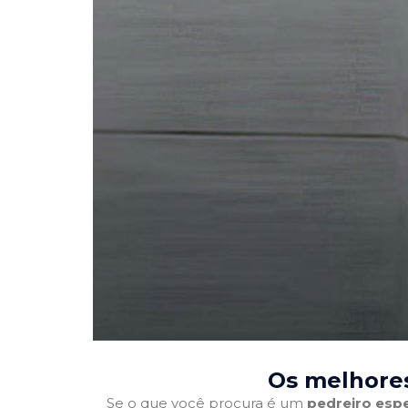
Os melhores
Se o que você procura é um
pedreiro espe