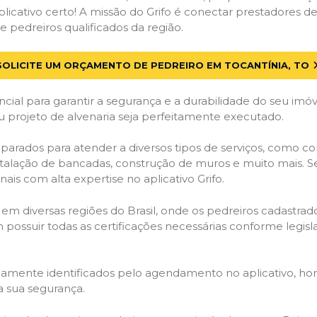
licativo certo! A missão do Grifo é conectar prestadores de 
 pedreiros qualificados da região.
SOLICITE UM ORÇAMENTO DE PEDREIRO EM TOCANTÍNIA, TO
cial para garantir a segurança e a durabilidade do seu im
u projeto de alvenaria seja perfeitamente executado.
parados para atender a diversos tipos de serviços, como c
stalação de bancadas, construção de muros e muito mais. S
ais com alta expertise no aplicativo Grifo.
 em diversas regiões do Brasil, onde os pedreiros cadastra
em possuir todas as certificações necessárias conforme legi
idamente identificados pelo agendamento no aplicativo, ho
a sua segurança.