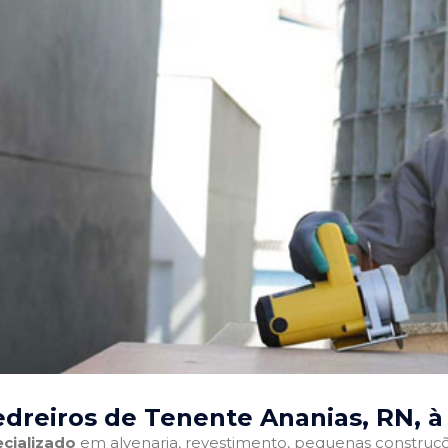
dreiros de Tenente Ananias, RN
, 
cializado
em alvenaria, revestimento, pequenas construções