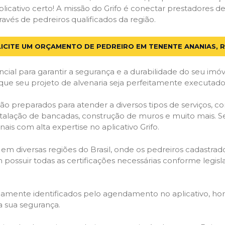
licativo certo! A missão do Grifo é conectar prestadores de 
vés de pedreiros qualificados da região.
ICITE UM ORÇAMENTO DE PEDREIRO EM TENENTE ANANIAS, 
cial para garantir a segurança e a durabilidade do seu im
que seu projeto de alvenaria seja perfeitamente executado
ão preparados para atender a diversos tipos de serviços, 
stalação de bancadas, construção de muros e muito mais. S
ais com alta expertise no aplicativo Grifo.
 em diversas regiões do Brasil, onde os pedreiros cadastra
em possuir todas as certificações necessárias conforme legi
idamente identificados pelo agendamento no aplicativo, ho
a sua segurança.