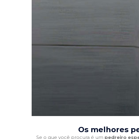
Os melhores pe
Se o que você procura é um
pedreiro espe