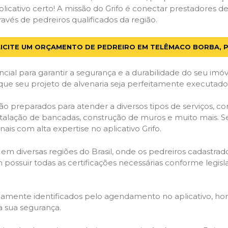
licativo certo! A missão do Grifo é conectar prestadores de 
vés de pedreiros qualificados da região.
ICITE UM ORÇAMENTO DE PEDREIRO EM TELÊMACO BORBA, 
cial para garantir a segurança e a durabilidade do seu im
ue seu projeto de alvenaria seja perfeitamente executado
ão preparados para atender a diversos tipos de serviços, 
stalação de bancadas, construção de muros e muito mais. S
ais com alta expertise no aplicativo Grifo.
 em diversas regiões do Brasil, onde os pedreiros cadastra
em possuir todas as certificações necessárias conforme legi
idamente identificados pelo agendamento no aplicativo, ho
a sua segurança.