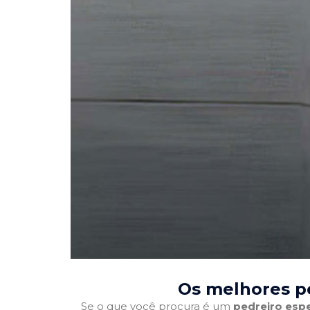
Os melhores p
Se o que você procura é um
pedreiro espe