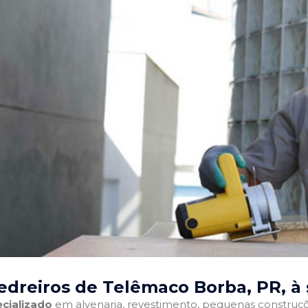
edreiros de Telêmaco Borba, PR
, à
cializado
em alvenaria, revestimento, pequenas construções