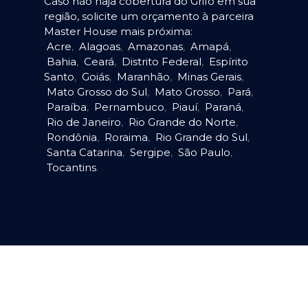
Caso não haja cobertura do Grifo em sua
região, solicite um orçamento à parceira
Master House mais próxima:
Acre
,
Alagoas
,
Amazonas
,
Amapá
,
Bahia
,
Ceará
,
Distrito Federal
,
Espírito
Santo
,
Goiás
,
Maranhão
,
Minas Gerais
,
Mato Grosso do Sul
,
Mato Grosso
,
Pará
,
Paraíba
,
Pernambuco
,
Piauí
,
Paraná
,
Rio de Janeiro
,
Rio Grande do Norte
,
Rondônia
,
Roraima
,
Rio Grande do Sul
,
Santa Catarina
,
Sergipe
,
São Paulo
,
Tocantins
.