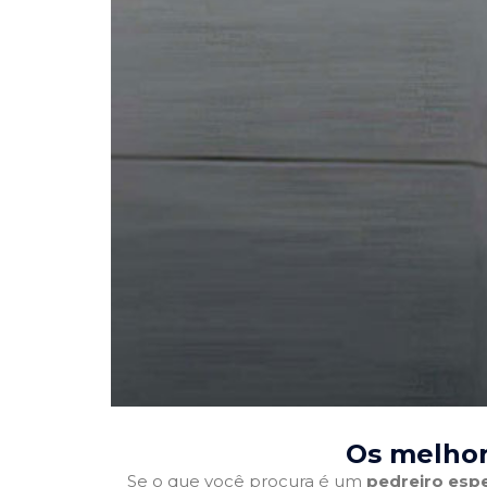
Os melhor
Se o que você procura é um
pedreiro espe