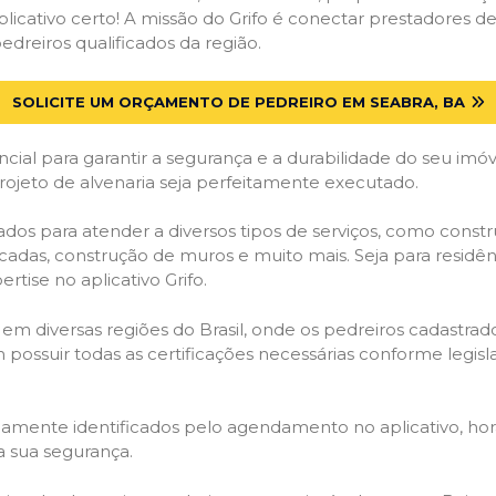
licativo certo! A missão do Grifo é conectar prestadores de 
dreiros qualificados da região.
SOLICITE UM ORÇAMENTO DE PEDREIRO EM SEABRA, BA
cial para garantir a segurança e a durabilidade do seu im
ojeto de alvenaria seja perfeitamente executado.
dos para atender a diversos tipos de serviços, como cons
ncadas, construção de muros e muito mais. Seja para residê
rtise no aplicativo Grifo.
 em diversas regiões do Brasil, onde os pedreiros cadastra
em possuir todas as certificações necessárias conforme legi
idamente identificados pelo agendamento no aplicativo, ho
a sua segurança.