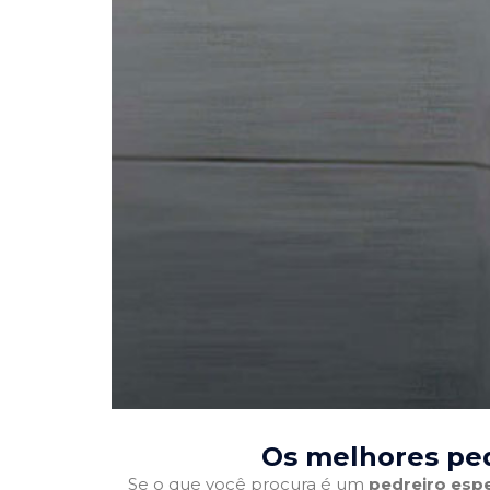
Os melhores ped
Se o que você procura é um
pedreiro espe