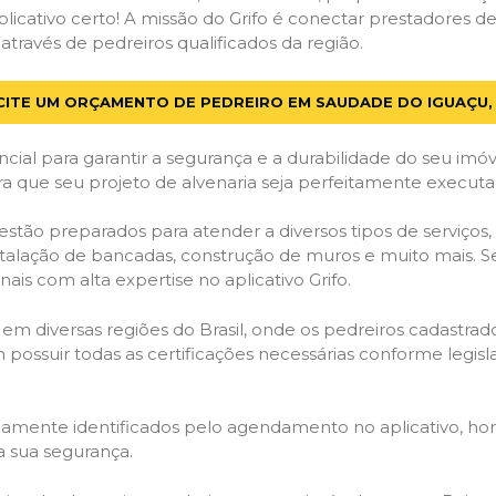
licativo certo! A missão do Grifo é conectar prestadores de 
ravés de pedreiros qualificados da região.
CITE UM ORÇAMENTO DE PEDREIRO EM SAUDADE DO IGUAÇU,
cial para garantir a segurança e a durabilidade do seu im
a que seu projeto de alvenaria seja perfeitamente executa
estão preparados para atender a diversos tipos de serviço
stalação de bancadas, construção de muros e muito mais. S
ais com alta expertise no aplicativo Grifo.
 em diversas regiões do Brasil, onde os pedreiros cadastra
em possuir todas as certificações necessárias conforme legi
idamente identificados pelo agendamento no aplicativo, ho
a sua segurança.