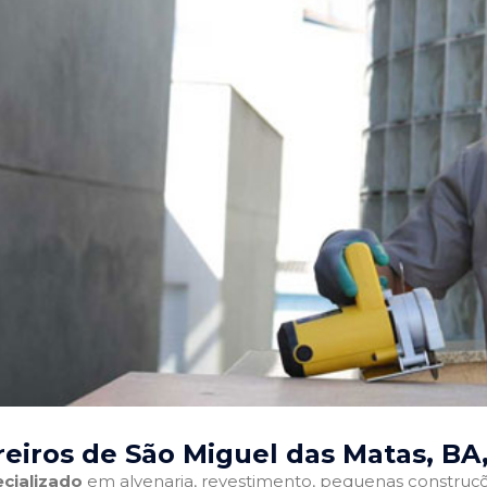
eiros de São Miguel das Matas, BA
cializado
em alvenaria, revestimento, pequenas construções