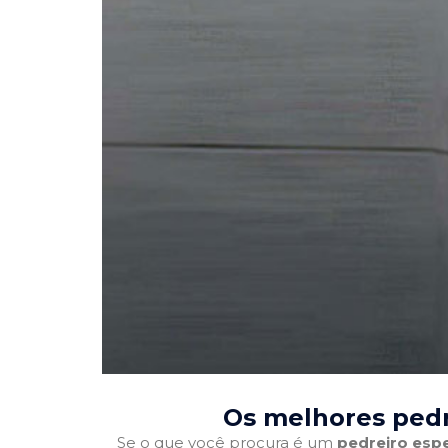
Os melhores pedr
Se o que você procura é um
pedreiro espe