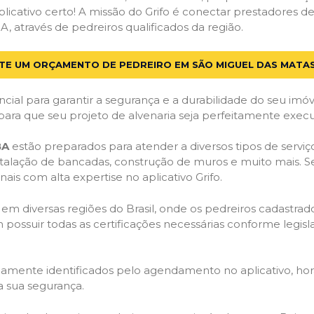
licativo certo! A missão do Grifo é conectar prestadores de 
 através de pedreiros qualificados da região.
ITE UM ORÇAMENTO DE PEDREIRO EM SÃO MIGUEL DAS MATAS
cial para garantir a segurança e a durabilidade do seu im
para que seu projeto de alvenaria seja perfeitamente exec
BA
estão preparados para atender a diversos tipos de servi
stalação de bancadas, construção de muros e muito mais. S
ais com alta expertise no aplicativo Grifo.
 em diversas regiões do Brasil, onde os pedreiros cadastra
em possuir todas as certificações necessárias conforme legi
idamente identificados pelo agendamento no aplicativo, ho
a sua segurança.