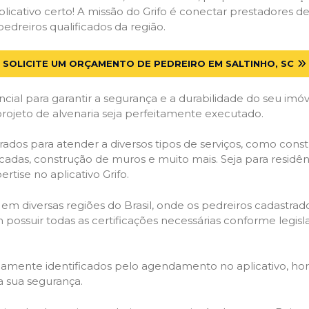
licativo certo! A missão do Grifo é conectar prestadores de 
edreiros qualificados da região.
SOLICITE UM ORÇAMENTO DE PEDREIRO EM SALTINHO, SC
cial para garantir a segurança e a durabilidade do seu im
projeto de alvenaria seja perfeitamente executado.
ados para atender a diversos tipos de serviços, como con
ncadas, construção de muros e muito mais. Seja para residê
rtise no aplicativo Grifo.
 em diversas regiões do Brasil, onde os pedreiros cadastra
em possuir todas as certificações necessárias conforme legi
idamente identificados pelo agendamento no aplicativo, ho
a sua segurança.