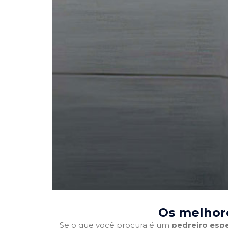
Os melhore
Se o que você procura é um
pedreiro espe