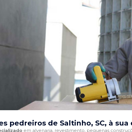
s pedreiros de Saltinho, SC
, à sua
cializado
em alvenaria, revestimento, pequenas construções