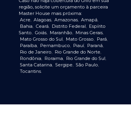
Caso não haja cobertura do Grifo em sua
região, solicite um orçamento à parceira
Master House mais próxima:
Acre
,
Alagoas
,
Amazonas
,
Amapá
,
Bahia
,
Ceará
,
Distrito Federal
,
Espírito
Santo
,
Goiás
,
Maranhão
,
Minas Gerais
,
Mato Grosso do Sul
,
Mato Grosso
,
Pará
,
Paraíba
,
Pernambuco
,
Piauí
,
Paraná
,
Rio de Janeiro
,
Rio Grande do Norte
,
Rondônia
,
Roraima
,
Rio Grande do Sul
,
Santa Catarina
,
Sergipe
,
São Paulo
,
Tocantins
.