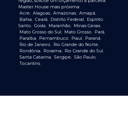
região, solicite um orçamento à parceira
Master House mais próxima:
Acre
,
Alagoas
,
Amazonas
,
Amapá
,
Bahia
,
Ceará
,
Distrito Federal
,
Espírito
Santo
,
Goiás
,
Maranhão
,
Minas Gerais
,
Mato Grosso do Sul
,
Mato Grosso
,
Pará
,
Paraíba
,
Pernambuco
,
Piauí
,
Paraná
,
Rio de Janeiro
,
Rio Grande do Norte
,
Rondônia
,
Roraima
,
Rio Grande do Sul
,
Santa Catarina
,
Sergipe
,
São Paulo
,
Tocantins
.