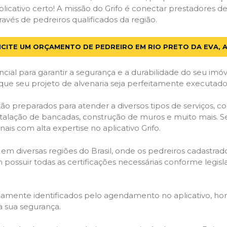
licativo certo! A missão do Grifo é conectar prestadores de 
avés de pedreiros qualificados da região.
ICITE UM ORÇAMENTO DE PEDREIRO EM RIO PRETO DA EVA, 
cial para garantir a segurança e a durabilidade do seu im
que seu projeto de alvenaria seja perfeitamente executado
ão preparados para atender a diversos tipos de serviços, 
stalação de bancadas, construção de muros e muito mais. S
ais com alta expertise no aplicativo Grifo.
 em diversas regiões do Brasil, onde os pedreiros cadastra
em possuir todas as certificações necessárias conforme legi
idamente identificados pelo agendamento no aplicativo, ho
a sua segurança.