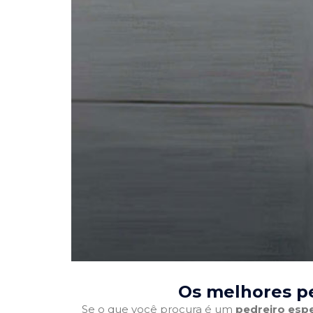
Os melhores pe
Se o que você procura é um
pedreiro espe