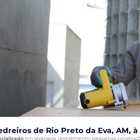
dreiros de Rio Preto da Eva, AM
, à
cializado
em alvenaria, revestimento, pequenas construções