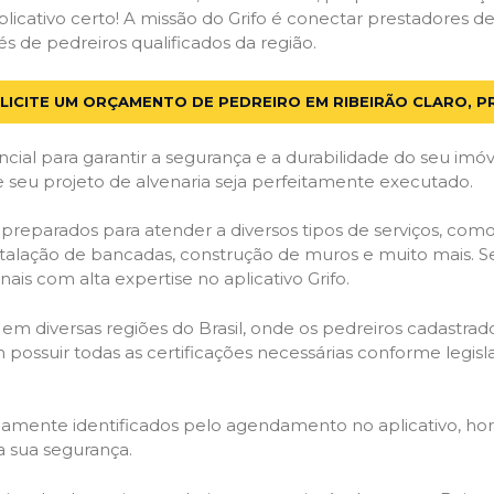
licativo certo! A missão do Grifo é conectar prestadores de 
s de pedreiros qualificados da região.
LICITE UM ORÇAMENTO DE PEDREIRO EM RIBEIRÃO CLARO, P
cial para garantir a segurança e a durabilidade do seu im
e seu projeto de alvenaria seja perfeitamente executado.
preparados para atender a diversos tipos de serviços, com
stalação de bancadas, construção de muros e muito mais. S
ais com alta expertise no aplicativo Grifo.
 em diversas regiões do Brasil, onde os pedreiros cadastra
em possuir todas as certificações necessárias conforme legi
idamente identificados pelo agendamento no aplicativo, ho
a sua segurança.