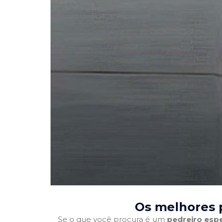
Os melhores p
Se o que você procura é um
pedreiro espe