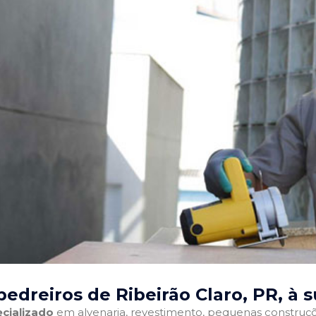
edreiros de Ribeirão Claro, PR
, à 
cializado
em alvenaria, revestimento, pequenas construções