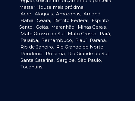
região, solicite um orçamento à parceira
Master House mais próxima:
Acre
,
Alagoas
,
Amazonas
,
Amapá
,
Bahia
,
Ceará
,
Distrito Federal
,
Espírito
Santo
,
Goiás
,
Maranhão
,
Minas Gerais
,
Mato Grosso do Sul
,
Mato Grosso
,
Pará
,
Paraíba
,
Pernambuco
,
Piauí
,
Paraná
,
Rio de Janeiro
,
Rio Grande do Norte
,
Rondônia
,
Roraima
,
Rio Grande do Sul
,
Santa Catarina
,
Sergipe
,
São Paulo
,
Tocantins
.