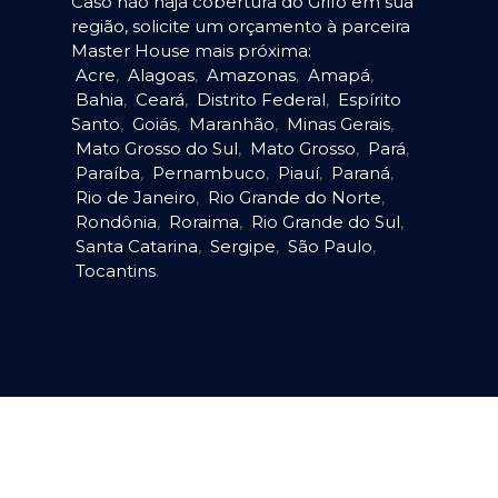
Caso não haja cobertura do Grifo em sua
região, solicite um orçamento à parceira
Master House mais próxima:
Acre
,
Alagoas
,
Amazonas
,
Amapá
,
Bahia
,
Ceará
,
Distrito Federal
,
Espírito
Santo
,
Goiás
,
Maranhão
,
Minas Gerais
,
Mato Grosso do Sul
,
Mato Grosso
,
Pará
,
Paraíba
,
Pernambuco
,
Piauí
,
Paraná
,
Rio de Janeiro
,
Rio Grande do Norte
,
Rondônia
,
Roraima
,
Rio Grande do Sul
,
Santa Catarina
,
Sergipe
,
São Paulo
,
Tocantins
.