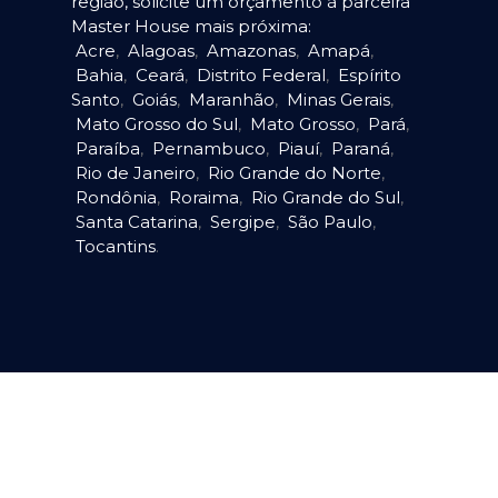
região, solicite um orçamento à parceira
Master House mais próxima:
Acre
,
Alagoas
,
Amazonas
,
Amapá
,
Bahia
,
Ceará
,
Distrito Federal
,
Espírito
Santo
,
Goiás
,
Maranhão
,
Minas Gerais
,
Mato Grosso do Sul
,
Mato Grosso
,
Pará
,
Paraíba
,
Pernambuco
,
Piauí
,
Paraná
,
Rio de Janeiro
,
Rio Grande do Norte
,
Rondônia
,
Roraima
,
Rio Grande do Sul
,
Santa Catarina
,
Sergipe
,
São Paulo
,
Tocantins
.