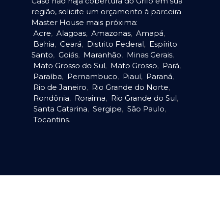
Caso não haja cobertura do Grifo em sua
região, solicite um orçamento à parceira
Master House mais próxima:
Acre
,
Alagoas
,
Amazonas
,
Amapá
,
Bahia
,
Ceará
,
Distrito Federal
,
Espírito
Santo
,
Goiás
,
Maranhão
,
Minas Gerais
,
Mato Grosso do Sul
,
Mato Grosso
,
Pará
,
Paraíba
,
Pernambuco
,
Piauí
,
Paraná
,
Rio de Janeiro
,
Rio Grande do Norte
,
Rondônia
,
Roraima
,
Rio Grande do Sul
,
Santa Catarina
,
Sergipe
,
São Paulo
,
Tocantins
.