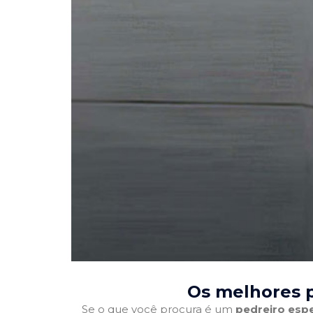
Os melhores p
Se o que você procura é um
pedreiro espe