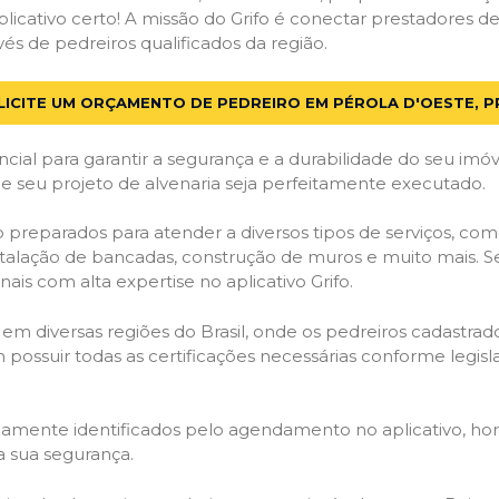
licativo certo! A missão do Grifo é conectar prestadores de 
és de pedreiros qualificados da região.
LICITE UM ORÇAMENTO DE PEDREIRO EM PÉROLA D'OESTE, P
cial para garantir a segurança e a durabilidade do seu im
e seu projeto de alvenaria seja perfeitamente executado.
 preparados para atender a diversos tipos de serviços, co
stalação de bancadas, construção de muros e muito mais. S
ais com alta expertise no aplicativo Grifo.
 em diversas regiões do Brasil, onde os pedreiros cadastra
em possuir todas as certificações necessárias conforme legi
idamente identificados pelo agendamento no aplicativo, ho
a sua segurança.